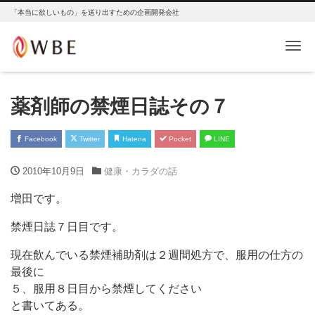
「本当に欲しいもの」を送り出すための企画開発会社
Me
薬剤師の禁煙日誌その７
Facebook
Twitter
Hatena
Pocket
LINE
2010年10月9日
健康・カラダの話
増田です。
禁煙日誌７日目です。
現在飲んでいる禁煙補助剤は２週間処方で、服用の仕方の
最後に
５、服用８日目から禁煙してください
と書いてある。