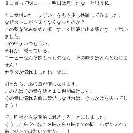
８日目って明日・・・明日は無理だな と思う私。
昨日気付いた「まずい」をもう少し検証してみました。
なぜタバコが不味くなくなったのか？
この薬を飲み始めた頃、すごく唾液に出る薬だな と思い
ました。
口の中がいつも苦い。
それが、減っている。
コーヒーなんぞ飲もうものなら、その味をほとんど感じま
せん！
カラダが慣れましたね、薬に。
明日から、薬の量が倍になります。
この先はその量を延々１１週間続けます。
その量に慣れる前に禁煙しなければ、きっかけを失ってし
まう！
で、昨夜から意識的に減煙することにしました。
そうしたら夕べは１９時から０時までの間、わずか２本で
過ごせたではないですか！！！