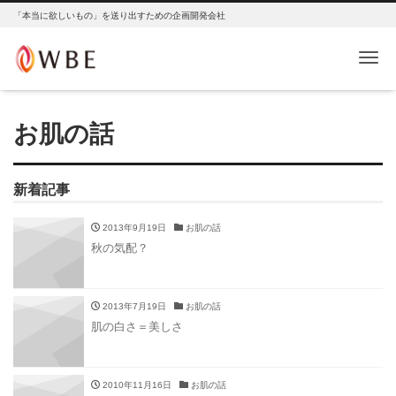
「本当に欲しいもの」を送り出すための企画開発会社
Me
お肌の話
新着記事
2013年9月19日
お肌の話
秋の気配？
2013年7月19日
お肌の話
肌の白さ＝美しさ
2010年11月16日
お肌の話