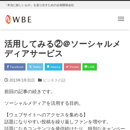
「本当に欲しいもの」を送り出すための企画開発会社
Me
活用してみる②＠ソーシャルメ
ディアサービス
Facebook
Twitter
Hatena
Pocket
LINE
2013年3月31日
ビジネスの話
前回の記事の続きです。
ソーシャルメディアを活用する目的。
【ウェブサイトへのアクセスを集める】
話題になりやすい投稿を繰り返しファンを増やす。
話題になるコンテンツを発信続けたり、特別なキャンペー