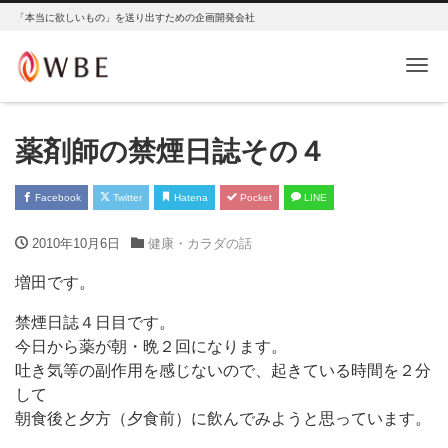
「本当に欲しいもの」を送り出すための企画開発会社
Me
薬剤師の禁煙日誌その４
Facebook
Twitter
Hatena
Pocket
LINE
2010年10月6日
健康・カラダの話
増田です。
禁煙日誌４日目です。
今日から薬が朝・晩２回になります。
吐き気等の副作用を感じないので、起きている時間を２分
して
朝食後と夕方（夕食前）に飲んでみようと思っています。